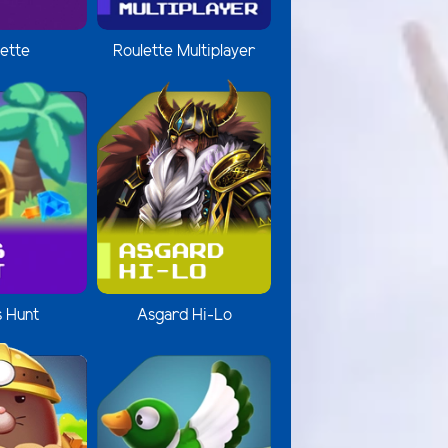
lette
Roulette Multiplayer
 Hunt
Asgard Hi-Lo