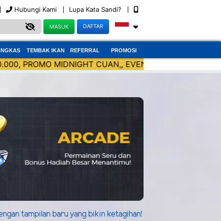
Hubungi Kami
Lupa Kata Sandi?
DAFTAR
ANGKAS
TEMBAK IKAN
REFERRAL
PROMOSI
NT MIX PARLAY,dan BONUS WIN STREAK !!
ngan tampilan baru yang bikin ketagihan!