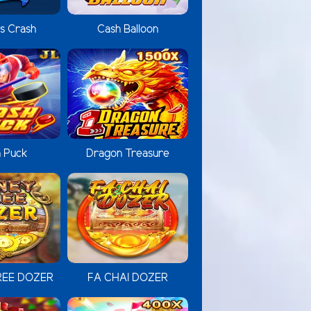
ss Crash
Cash Balloon
h Puck
Dragon Treasure
REE DOZER
FA CHAI DOZER