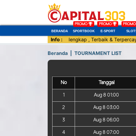
PROMO
PROMO
PROM
BERANDA
SPORTBOOK
E-SPORT
SLOT
line Terlengkap , Terbaik & Terpercaya di Indonesia!
Info :
Beranda
TOURNAMENT LIST
No
Tanggal
1
Aug 8 01:00
2
Aug 8 03:00
3
Aug 8 06:00
4
Aug 8 07:00