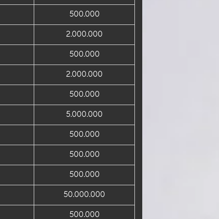
500.000
2.000.000
500.000
2.000.000
500.000
5.000.000
500.000
500.000
500.000
50.000.000
500.000