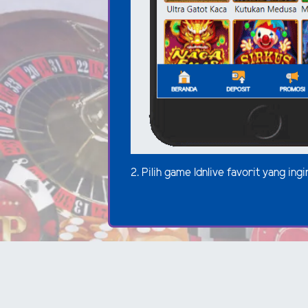
2. Pilih
game
Idnlive
favorit yang ingi