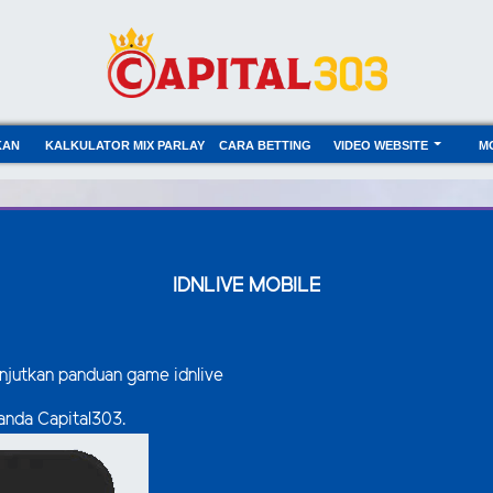
KAN
KALKULATOR MIX PARLAY
CARA BETTING
VIDEO WEBSITE
M
IDNLIVE MOBILE
lanjutkan panduan game
idnlive
randa
Capital303
.